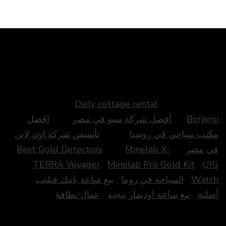
Daily cottage rental
Borjomi
أفضل شركة سيو في مصر
افضل
مكتب سياحي في روسيا
تأسيس شركة اون لاين
في مصر
Minelab X-
Best Gold Detectors
TERRA Voyager
Minelab Pro Gold Kit
UIG
Watch
السياحة في روما
بيع ساعة باتيك فيليب
أصلية
بيع ساعة اوديمار بيجيه
عمال نظافة