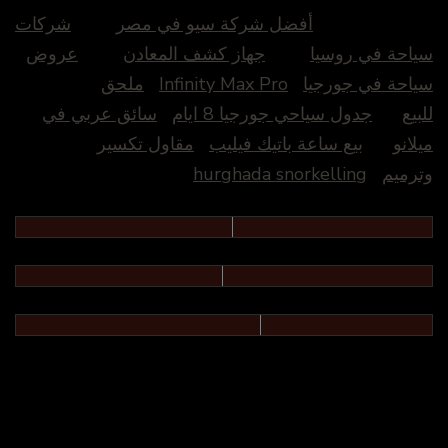
أفضل شركة سيو في مصر
شركات
سياحة في روسيا
جهاز كشف المعادن
عروض
سياحة في جورجيا
Infinity Max Pro
ملحق
للبيع
جدول سياحي جورجيا 8 ايام
سائق عربي في
ميلانو
بيع ساعة باتيك فيليب
مقاول تكسير
وترميم
hurghada snorkelling