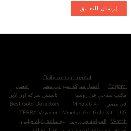
Daily cottage rental
Borjomi
أفضل شركة سيو في مصر
افضل
مكتب سياحي في روسيا
تأسيس شركة اون لاين
في مصر
Minelab X-
Best Gold Detectors
TERRA Voyager
Minelab Pro Gold Kit
UIG
Watch
السياحة في روما
بيع ساعة باتيك فيليب
أصلية
بيع ساعة اوديمار بيجيه
عمال نظافة