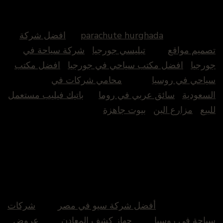
parachute hurghada
افضل شركة
تصميم مواقع
تبليسي جورجيا
شركة سياحة في
جورجيا
افضل مكتب سياحي في جورجيا
افضل مكتب
سياحي في روسيا
محامي شركات في
السعودية
سائق عربي في روما
باتيك فيليب مستعمل
للبيع
مزارع البن
بيوت جاهزة
أفضل شركة سيو في مصر
شركات
سياحة في روسيا
جهاز كشف المعادن
عروض