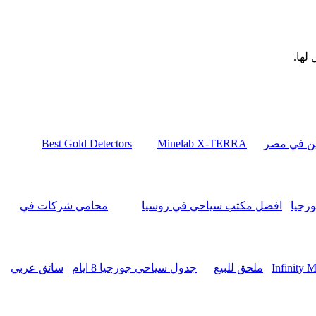
لها.
ين في مصر
Minelab X-TERRA
Best Gold Detectors
رجيا
افضل مكتب سياحي في روسيا
محامي شركات في
Infinity 
ملحق للبيع
جدول سياحي جورجيا 8 ايام
سائق عربي