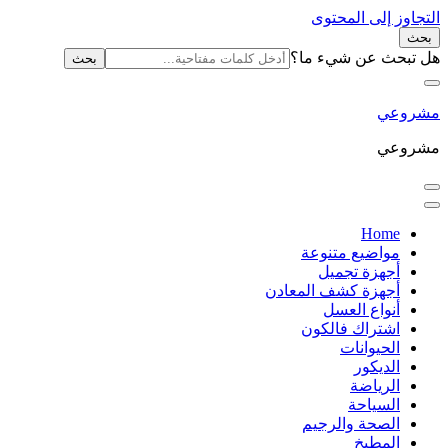
التجاوز إلى المحتوى
بحث
البحث
هل تبحث عن شيء ما؟
عن:
مشروعي
مشروعي
Home
مواضيع متنوعة
أجهزة تجميل
أجهزة كشف المعادن
أنواع العسل
اشتراك فالكون
الحيوانات
الديكور
الرياضة
السياحة
الصحة والرجيم
المطبخ