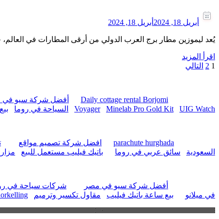
أبريل 18, 2024
أبريل 18, 2024
يُعد ليموزين مطار برج العرب الدولي من أرقى المطارات في العالم، ح
اقرأ المزيد
صفحة
تعدد
صفحة
1
2
التالي
صفحات
المقالات
Daily cottage rental Borjomi
أفضل شركة سيو في 
UIG Watch
Minelab Pro Gold Kit
Voyager
السياحة في روما
بيع
parachute hurghada
افضل شركة تصميم مواقع
ت
السعودية
سائق عربي في روما
باتيك فيليب مستعمل للبيع
مزارع
أفضل شركة سيو في مصر
شركات سياحة في رو
في ميلانو
بيع ساعة باتيك فيليب
مقاول تكسير وترميم
orkelling