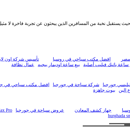
يث يستقبل نخبة من المسافرين الذين يبحثون عن تجربة فاخرة لا مثيل 
مصر
افضل مكتب سياحي في روسيا
تأسيس شركة اون لا
 ساعة باتيك فيليب أصلية
بيع ساعة اوديمار بيجيه
عمال نظافة
بليسي جورجيا
شركة سياحة في جورجيا
افضل مكتب سياحي في جو
 البن
بيوت جاهزة
سيا
جهاز كشف المعادن
عروض سياحة في جورجيا
Max Pro
hurghada sn