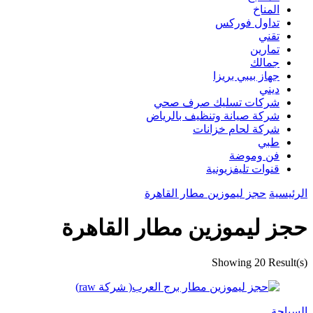
المناخ
تداول فوركس
تقني
تمارين
جمالك
جهاز بيبي بريزا
ديني
شركات تسليك صرف صحي
شركة صيانة وتنظيف بالرياض
شركة لحام خزانات
طبي
فن وموضة
قنوات تليفزيونية
الرئيسية
حجز ليموزين مطار القاهرة
حجز ليموزين مطار القاهرة
Showing
20 Result(s)
السياحة