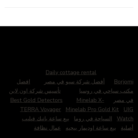
Daily cottage rental
Borjomi
أفضل شركة سيو في مصر
افضل
مكتب سياحي في روسيا
تأسيس شركة اون لاين
في مصر
Minelab X-
Best Gold Detectors
TERRA Voyager
Minelab Pro Gold Kit
UIG
Watch
السياحة في روما
بيع ساعة باتيك فيليب
أصلية
بيع ساعة اوديمار بيجيه
عمال نظافة