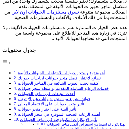
3. محلات بيتسمارك: تعتبر سلسلة محلات بيتسمارك واحدة من أكبر
سلاسل متاجر تجهيزات الحيوانات الأليفة في المنطقة. تقدم
المحلات مجموعة متنوعة
تسوق مستلزمات الحيوانات اون لاين
من
المنتجات بما في ذلك الأعلاف والألعاب والمستلزمات الصحية.
هذه بعض الخيارات الممتازة لشراء مستلزمات الحيوانات الأليفة، ولا
تتردد في زيارة هذه المتاجر للاطلاع على مجموعة واسعة من
المنتجات التي قد تحتاجها لحيوانك الأليف.
جدول محتويات
أهمية توفير متجر حيوانات لاحتياجات الحيوانات الأليفة
نصائح لاختيار أفضل متجر حيوانات لحاجيات حيوانك
كيفية تجنب العيوب الشائعة في المتاجر الحيوانات
خدمات الرعاية الشاملة المقدمة بواسطة متجر حيوانات
أحدث اتجاهات في متاجر الحيوانات
فوائد الشراء من متجر حيوانات عبر الإنترنت
تأثير متجر حيوانات على الاقتصاد المحلي
تأثير البيئة على اختيار متجر حيوانات
أهمية الرعاية الصحية المتوفرة في متجر الحيوانات
تأثير الابتكارات التكنولوجية في متاجر الحيوانات
بهذا نكون قد انتهينا من استعراض أفضل متاجر الحيوانات
لشراء مستلزمات الحيوانات الأليفة. يمكنك الآن زيارة متجر