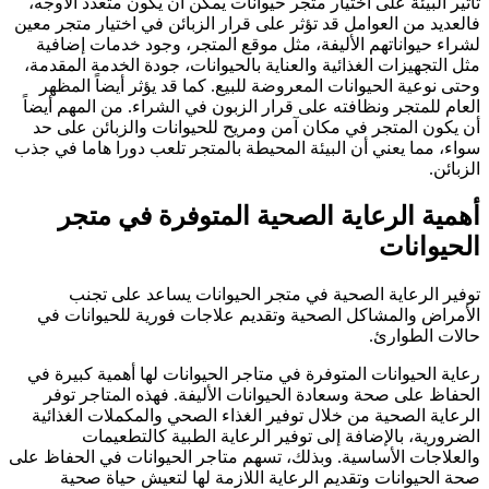
تأثير البيئة على اختيار متجر حيوانات يمكن أن يكون متعدد الأوجه،
فالعديد من العوامل قد تؤثر على قرار الزبائن في اختيار متجر معين
لشراء حيواناتهم الأليفة، مثل موقع المتجر، وجود خدمات إضافية
مثل التجهيزات الغذائية والعناية بالحيوانات، جودة الخدمة المقدمة،
وحتى نوعية الحيوانات المعروضة للبيع. كما قد يؤثر أيضاً المظهر
العام للمتجر ونظافته على قرار الزبون في الشراء. من المهم أيضاً
أن يكون المتجر في مكان آمن ومريح للحيوانات والزبائن على حد
سواء، مما يعني أن البيئة المحيطة بالمتجر تلعب دورا هاما في جذب
الزبائن.
أهمية الرعاية الصحية المتوفرة في متجر
الحيوانات
توفير الرعاية الصحية في متجر الحيوانات يساعد على تجنب
الأمراض والمشاكل الصحية وتقديم علاجات فورية للحيوانات في
حالات الطوارئ.
رعاية الحيوانات المتوفرة في متاجر الحيوانات لها أهمية كبيرة في
الحفاظ على صحة وسعادة الحيوانات الأليفة. فهذه المتاجر توفر
الرعاية الصحية من خلال توفير الغذاء الصحي والمكملات الغذائية
الضرورية، بالإضافة إلى توفير الرعاية الطبية كالتطعيمات
والعلاجات الأساسية. وبذلك، تسهم متاجر الحيوانات في الحفاظ على
صحة الحيوانات وتقديم الرعاية اللازمة لها لتعيش حياة صحية