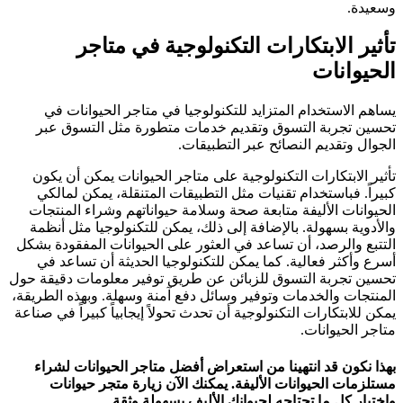
وسعيدة.
تأثير الابتكارات التكنولوجية في متاجر
الحيوانات
يساهم الاستخدام المتزايد للتكنولوجيا في متاجر الحيوانات في
تحسين تجربة التسوق وتقديم خدمات متطورة مثل التسوق عبر
الجوال وتقديم النصائح عبر التطبيقات.
تأثير الابتكارات التكنولوجية على متاجر الحيوانات يمكن أن يكون
كبيراً. فباستخدام تقنيات مثل التطبيقات المتنقلة، يمكن لمالكي
الحيوانات الأليفة متابعة صحة وسلامة حيواناتهم وشراء المنتجات
والأدوية بسهولة. بالإضافة إلى ذلك، يمكن للتكنولوجيا مثل أنظمة
التتبع والرصد، أن تساعد في العثور على الحيوانات المفقودة بشكل
أسرع وأكثر فعالية. كما يمكن للتكنولوجيا الحديثة أن تساعد في
تحسين تجربة التسوق للزبائن عن طريق توفير معلومات دقيقة حول
المنتجات والخدمات وتوفير وسائل دفع آمنة وسهلة. وبهذه الطريقة،
يمكن للابتكارات التكنولوجية أن تحدث تحولاً إيجابياً كبيراً في صناعة
متاجر الحيوانات.
بهذا نكون قد انتهينا من استعراض أفضل متاجر الحيوانات لشراء
مستلزمات الحيوانات الأليفة. يمكنك الآن زيارة متجر حيوانات
واختيار كل ما تحتاجه لحيوانك الأليف بسهولة وثقة.