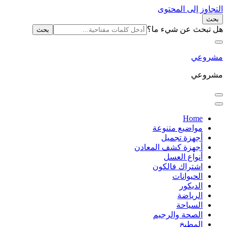
التجاوز إلى المحتوى
بحث
البحث
هل تبحث عن شيء ما؟
عن:
مشروعي
مشروعي
Home
مواضيع متنوعة
أجهزة تجميل
أجهزة كشف المعادن
أنواع العسل
اشتراك فالكون
الحيوانات
الديكور
الرياضة
السياحة
الصحة والرجيم
المطبخ