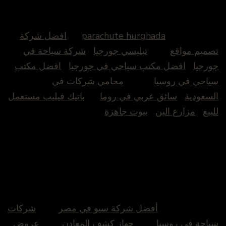
parachute hurghada
افضل شركة
تصميم مواقع
تبليسي جورجيا
شركة سياحة في
جورجيا
افضل مكتب سياحي في جورجيا
افضل مكتب
سياحي في روسيا
محامي شركات في
السعودية
سائق عربي في روما
باتيك فيليب مستعمل
للبيع
مزارع البن
بيوت جاهزة
أفضل شركة سيو في مصر
شركات
سياحة في روسيا
جهاز كشف المعادن
عروض